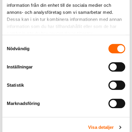
information från din enhet till de sociala medier och
Viktiga länkar
annons- och analysföretag som vi samarbetar med.
Dessa kan i sin tur kombinera informationen med annan
information som du har tillhandahållit eller som de har
samlat in när du har använt deras tjänster.
Samtyckesval
Nödvändig
Inställningar
Statistik
RSK-DATABASEN (PUBLIK)
Marknadsföring
Dagligt verktyg för professionella i
branschen
Visa detaljer