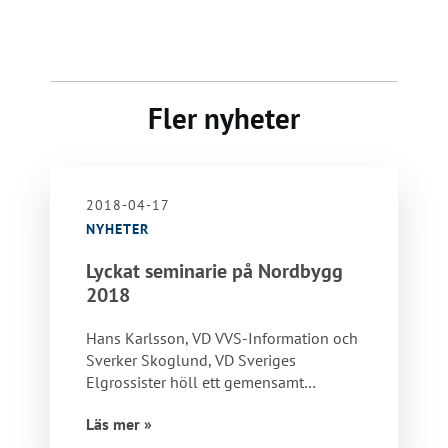
Fler nyheter
2018-04-17
NYHETER
Lyckat seminarie på Nordbygg
2018
Hans Karlsson, VD VVS-Information och
Sverker Skoglund, VD Sveriges
Elgrossister höll ett gemensamt
seminarie om iBVD på
Läs mer »
Nordbyggscenen…