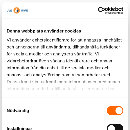
Tillgängliga kurser
Denna webbplats använder cookies
Vi använder enhetsidentifierare för att anpassa innehållet
Grundutbildning VVSin 26 augusti
och annonserna till användarna, tillhandahålla funktioner
2026
Seminarie; Att använda ETIM i RSK-
för sociala medier och analysera vår trafik. Vi
databasen 10 september 2026
vidarebefordrar även sådana identifierare och annan
Grundutbildning VVSin 23 september
information från din enhet till de sociala medier och
2026
annons- och analysföretag som vi samarbetar med.
Påbyggnadsutbildning VVSin 6
Dessa kan i sin tur kombinera informationen med annan
oktober 2026
information som du har tillhandahållit eller som de har
Grundutbildning VVSin 21 oktober
samlat in när du har använt deras tjänster.
2026
Samtyckesval
Miljödatautbildning 20 november
Nödvändig
2026
Grundutbildning VVSin 25 november
2026
Inställningar