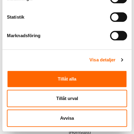
Boka genomgång av eget sortiment
Statistik
Marknadsföring
Grundutbildning VVSin 26
augusti 2026
Visa detaljer
Utbildningsdatum:
26 augusti 2026
Tid:
09:00 – 12.00
Tillåt alla
Kursledare:
Kajsa Lindström,
VVS-info
Tillåt urval
Plats:
Microsoft Teams
Avvisa
Adress:
Drakenbergsgatan
23 i Stockholm
(Hornstull)