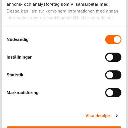
giltighetstid ändras från 36 till 12 månader
annons- och analysföretag som vi samarbetar med.
och Påbyggnadsutbildning på plats hos VVS-
Dessa kan i sin tur kombinera informationen med annan
info
information som du har tillhandahållit eller som de har
Läs nyhetsbrevet
samlat in när du har använt deras tjänster.
Samtyckesval
Nödvändig
Inställningar
Statistik
Marknadsföring
Visa detaljer
2025-11-25