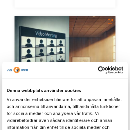
Denna webbplats använder cookies
Vi använder enhetsidentifierare för att anpassa innehållet
2026-05-20
och annonserna till användarna, tillhandahålla funktioner
Nyhetsbrev januari 2026
för sociala medier och analysera vår trafik. Vi
Året som gått – VD har ordet, RSK 80 år!,
vidarebefordrar även sådana identifierare och annan
Produktdataforum 29 januari, REACH datum
information från din enhet till de sociala medier och