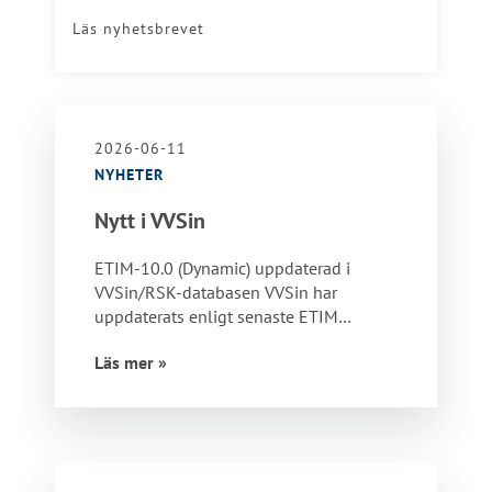
Läs nyhetsbrevet
2026-06-11
NYHETER
Nytt i VVSin
ETIM-10.0 (Dynamic) uppdaterad i
VVSin/RSK-databasen VVSin har
uppdaterats enligt senaste ETIM
Dynamic, som avser ETIM 10 inklusive
Läs mer »
godkända…