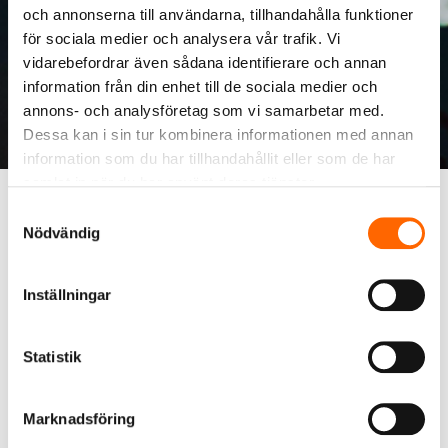
och annonserna till användarna, tillhandahålla funktioner
för sociala medier och analysera vår trafik. Vi
vidarebefordrar även sådana identifierare och annan
Information och
information från din enhet till de sociala medier och
marknadsföring
annons- och analysföretag som vi samarbetar med.
Dessa kan i sin tur kombinera informationen med annan
information som du har tillhandahållit eller som de har
VVS-Information utvecklar kontinuerligt
samlat in när du har använt deras tjänster.
databasen, så att den kan möta kraven i
Samtyckesval
Nödvändig
en allt mer webbaserad värld. RSK-
nummer underlättar hantering och
marknadsföring av VVS-artiklar i
Inställningar
Sverige.
Statistik
Den främsta marknadsföringskanalen är vår
publika sida (www.rskdatabasen.se) där alla RSK-
produkter exponeras till marknadens aktörer,
Marknadsföring
fullproppad med teknisk information och med väl