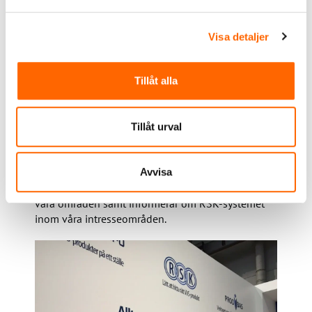
utbyggda sök- och filterfunktioner. Vi strävar
ständigt efter att det ska vara enkelt och smidigt
att både lämna och hämta data så att kunderna
Visa detaljer
kan hitta all information på ett ställe. Med länkar
till tillverkarens egna produktsidor hänvisar vi
Tillåt alla
också till djupare information hos tillverkaren
själv. Styrkan ligger i att samla alla produkter på
ett ställe där informationen är strukturerad på
Tillåt urval
samma sätt för att göra det enkelt att hitta rätt
produkt – RSK-databasen är hela branschens
databas.
Avvisa
Vi genomför också kontinuerligt utbildningar inom
våra områden samt informerar om RSK-systemet
inom våra intresseområden.