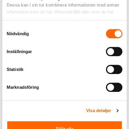
Dessa kan i sin tur kombinera informationen med annan
information som du har tillhandahållit eller som de har
samlat in när du har använt deras tjänster.
Samtyckesval
Nödvändig
Inställningar
Statistik
RSK-DATABASEN (PUBLIK)
Dagligt verktyg för professionella i
Marknadsföring
branschen
BESÖK WEBBPLATSEN
Visa detaljer
Tillåt alla