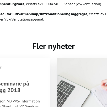
peraturgivare
, ersätts av EC004240 – Sensor (VS/Ventilation).
ol för luftvärmepump/luftkonditioneringsaggregat
, ersätts a
r VS-/Ventilationsapparat.
Fler nyheter
7
seminarie på
gg 2018
son, VD VVS-Information
r Skoglund, VD Sveriges