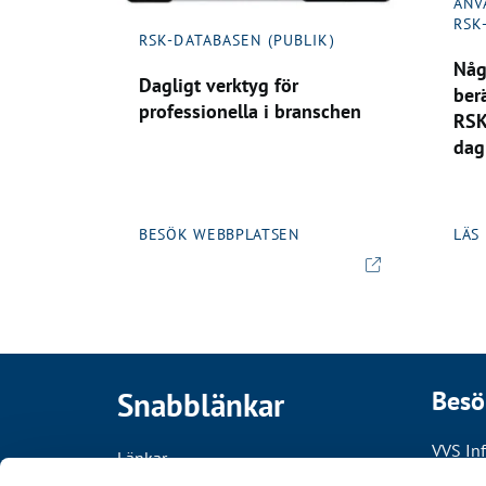
ANV
RSK
RSK-DATABASEN (PUBLIK)
Någ
Dagligt verktyg för
ber
professionella i branschen
RSK
dag
BESÖK WEBBPLATSEN
LÄS
Snabblänkar
Besö
VVS In
Länkar
Draken
Kontakt