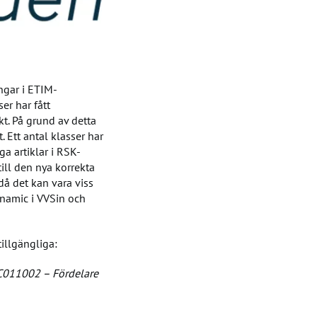
ngar i ETIM-
er har fått
t. På grund av detta
. Ett antal klasser har
ga artiklar i RSK-
ill den nya korrekta
då det kan vara viss
ynamic i VVSin och
illgängliga:
C011002 – Fördelare