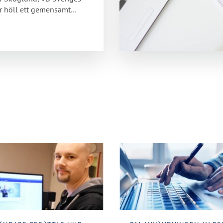
er höll ett gemensamt
om iBVD på
scenen…