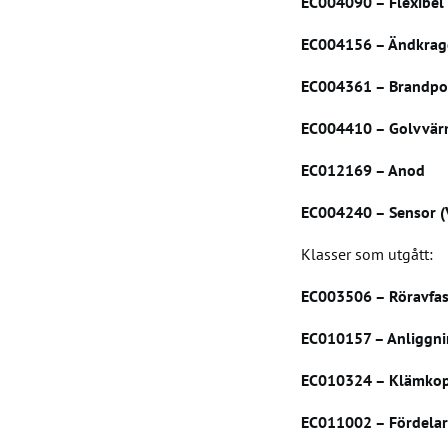
EC004090 – Flexibel 
EC004156 – Ändkrage
EC004361 – Brandpos
EC004410 – Golvvär
EC012169 – Anod
EC004240 – Sensor (
Klasser som utgått:
EC003506 – Röravfas
EC010157 – Anliggni
EC010324 – Klämkopp
EC011002 – Fördelar