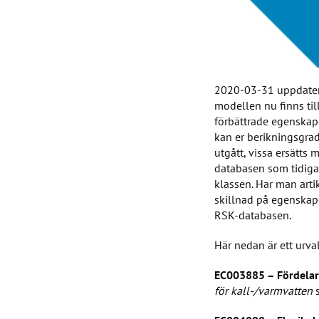
2020-03-31 uppdatera
modellen nu finns till
förbättrade egenskape
kan er berikningsgrad 
utgått, vissa ersätts 
databasen som tidiga
klassen. Har man arti
skillnad på egenskap
RSK-databasen.
Här nedan är ett urva
EC003885 – Fördela
för kall-/varmvatten