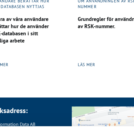
ÄNDARE BERÄTTAR HUR
OM ANVÄNDNINGEN AV RS
-DATABASEN NYTTJAS
NUMMER
ra av våra användare
Grundregler för använd
ättar hur de använder
av RSK-nummer.
-databasen i sitt
liga arbete
 MER
LÄS MER
ksadress:
formation Data AB
bergsgatan 21 (ingång 23)