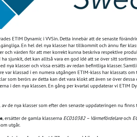
des ETIM Dynamic i VVSin. Detta innebär att de senaste förändri
gängliga. En hel del nya klasser har tillkommit och ännu fler klass
r och värden för att mer korrekt kunna beskriva respektive produk
ha sjunkit, det kan alltså vara en god idé att se över sitt sortiment
med nya klasser och vissa ersätts av redan befintliga klasser. Samtli
re var klassad i en numera utgången ETIM-klass har klassats om t
klar som berörs av detta kan det vara klokt att även se över dessa 
erna i den nya klassen. En gång per kvartal uppdaterar vi ETIM D
l av de nya klasser som efter den senaste uppdateringen nu finns t
re
, ersätter de gamla klasserna
EC010382 – Värmefördelare
och
E
som utgår.