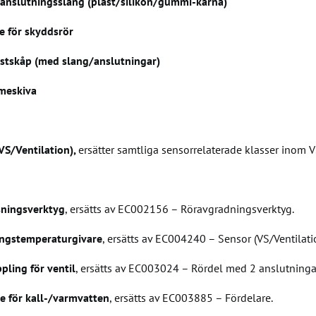
anslutningsslang (plast/silikon/gummi-kärna)
 för skyddsrör
tskåp (med slang/anslutningar)
meskiva
VS/Ventilation),
ersätter samtliga sensorrelaterade klasser inom V
ningsverktyg
, ersätts av EC002156 – Röravgradningsverktyg.
ngstemperaturgivare
, ersätts av EC004240 – Sensor (VS/Ventilati
ling för ventil
, ersätts av EC003024 – Rördel med 2 anslutninga
e för kall-/varmvatten
, ersätts av EC003885 – Fördelare.