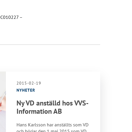
v EC010227 –
2015-02-19
NYHETER
Ny VD anställd hos VVS-
Information AB
Hans Karlsson har anställts som VD
och börjar den 1 maj 2015 som VD