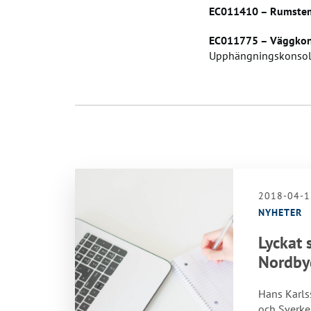
EC011410 – Rumstem
EC011775 – Väggkons
Upphängningskonsole
2018-04-1
NYHETER
Lyckat 
Nordby
Hans Karls
och Sverke