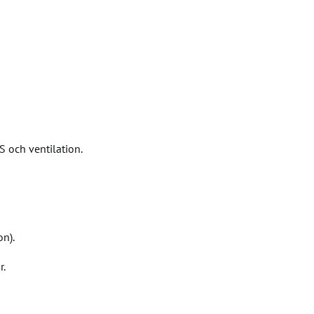
S och ventilation.
on).
r.