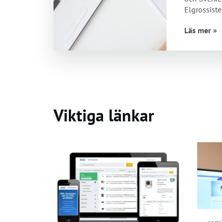
Elgrossist
seminarie 
Läs mer »
Nordbygg
Viktiga länkar