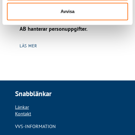
ANVÄNDNING AV PERSONUPPGIFTER
Avvisa
En beskrivning hur VVS information Data
AB hanterar personuppgifter.
LÄS MER
Snabblänkar
Länkar
Kontakt
VVS-INFORMATION