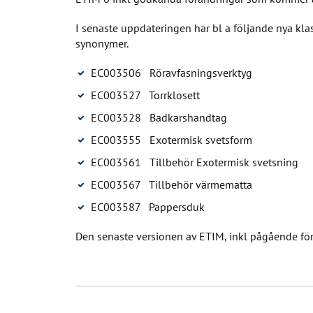
I senaste uppdateringen har bl a följande nya klasse
synonymer.
EC003506 Röravfasningsverktyg
EC003527 Torrklosett
EC003528 Badkarshandtag
EC003555 Exotermisk svetsform
EC003561 Tillbehör Exotermisk svetsning
EC003567 Tillbehör värmematta
EC003587 Pappersduk
Den senaste versionen av ETIM, inkl pågående förä