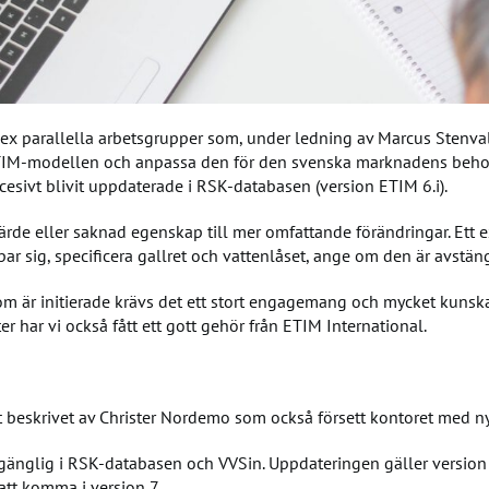
 sex parallella arbetsgrupper som, under ledning av Marcus Stenv
 ETIM-modellen och anpassa den för den svenska marknadens behov. 
cesivt blivit uppdaterade i RSK-databasen (version ETIM 6.i).
 värde eller saknad egenskap till mer omfattande förändringar. Et
r sig, specificera gallret och vattenlåset, ange om den är avstän
som är initierade krävs det ett stort engagemang och mycket kuns
r har vi också fått ett gott gehör från ETIM International.
 beskrivet av Christer Nordemo som också försett kontoret med nya
änglig i RSK-databasen och VVSin. Uppdateringen gäller version 6.i
tt komma i version 7.