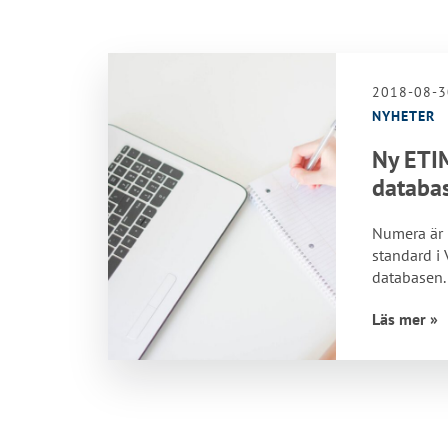
2018-08-3
NYHETER
Ny ETIM
databa
Numera är 
standard i
databasen.
version 7 
Läs mer »