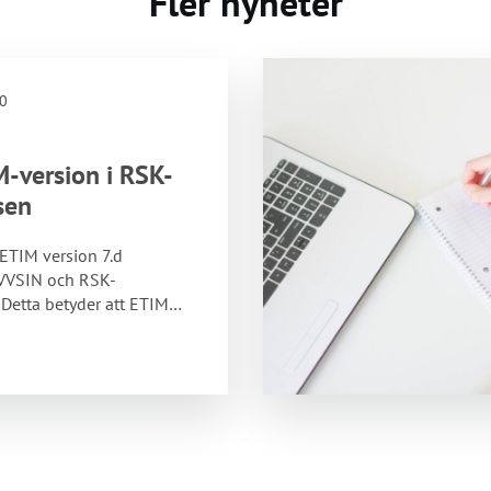
Fler nyheter
0
-version i RSK-
sen
ETIM version 7.d
 VVSIN och RSK-
 Detta betyder att ETIM
tillsammans med…