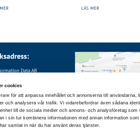
 MER
LÄS MER
ksadress:
formation Data AB
bergsgatan 21 (ingång 23)
 Stockholm
r cookies
rare för att anpassa innehållet och annonserna till användarna, t
 08-644 85 00
er och analysera vår trafik. Vi vidarebefordrar även sådana ident
 enhet till de sociala medier och annons- och analysföretag som 
 i sin tur kombinera informationen med annan information som
e har samlat in när du har använt deras tjänster.