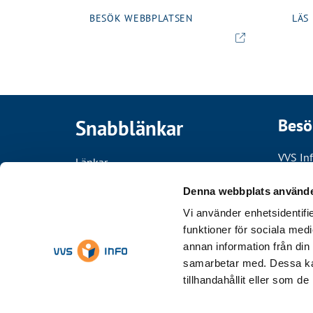
BESÖK WEBBPLATSEN
LÄS
Snabblänkar
Besö
VVS In
Länkar
Draken
Kontakt
117 41
Denna webbplats använde
VVS-INFORMATION
Vi använder enhetsidentifie
Växel:
funktioner för sociala medi
Plattformen för
annan information från din
byggteknisk
samarbetar med. Dessa kan
produktinformation
tillhandahållit eller som d