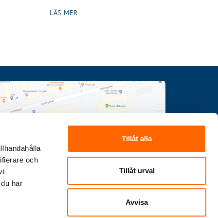
LÄS MER
Tillåt alla
illhandahålla
ifierare och
Tillåt urval
vi
 du har
Avvisa