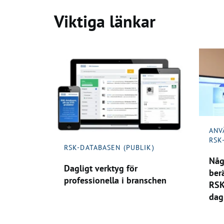
Viktiga länkar
ANV
RSK
RSK-DATABASEN (PUBLIK)
Någ
Dagligt verktyg för
ber
professionella i branschen
RSK
dag