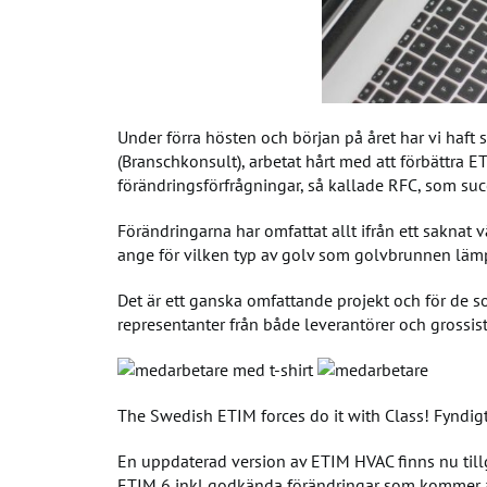
Under förra hösten och början på året har vi haft
(Branschkonsult), arbetat hårt med att förbättra
förändringsförfrågningar, så kallade RFC, som suc
Förändringarna har omfattat allt ifrån ett saknat
ange för vilken typ av golv som golvbrunnen lämpa
Det är ett ganska omfattande projekt och för de 
representanter från både leverantörer och grossiste
The Swedish ETIM forces do it with Class! Fyndigt
En uppdaterad version av ETIM HVAC finns nu tillg
ETIM 6 inkl godkända förändringar som kommer a