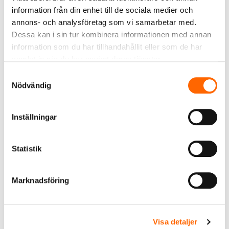
information från din enhet till de sociala medier och
Viktiga länkar
annons- och analysföretag som vi samarbetar med.
Dessa kan i sin tur kombinera informationen med annan
information som du har tillhandahållit eller som de har
samlat in när du har använt deras tjänster.
Samtyckesval
Nödvändig
Inställningar
Statistik
RSK-DATABASEN (PUBLIK)
Marknadsföring
Dagligt verktyg för professionella i
branschen
Visa detaljer