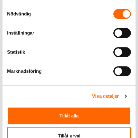
Samtyckesval
Nödvändig
RSK-DATABASEN (PUBLIK)
Inställningar
Dagligt verktyg för professionella i
branschen
Statistik
BESÖK WEBBPLATSEN
Marknadsföring
Visa detaljer
Tillåt alla
Tillåt urval