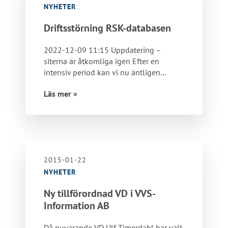
NYHETER
Driftsstörning RSK-databasen
2022-12-09 11:15 Uppdatering –
siterna är åtkomliga igen Efter en
intensiv period kan vi nu äntligen
meddela att…
Läs mer »
2015-01-22
NYHETER
Ny tillförordnad VD i VVS-
Information AB
Då nuvarande VD Ulf Timerdahl har valt