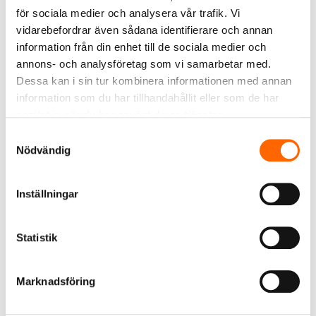
ingen har varit riktigt bra. Därför har…
för sociala medier och analysera vår trafik. Vi
vidarebefordrar även sådana identifierare och annan
Läs mer »
information från din enhet till de sociala medier och
annons- och analysföretag som vi samarbetar med.
Dessa kan i sin tur kombinera informationen med annan
information som du har tillhandahållit eller som de har
samlat in när du har använt deras tjänster.
2021-06-11
Samtyckesval
NYHETER
Nödvändig
Uppdaterad
produktkategorisering på
Inställningar
rskdatabasen.se
RSK-systemet har fått en uppdaterad
Statistik
produktindelning, omfattande en total
översyn av både indelning och
Marknadsföring
terminologi, anpassad efter dagens…
Läs mer »